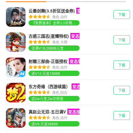
云墨剑舞(3.5折狂送金券)
变态版
下载
角色,动作
【免费版本】全新3.5折限时每天免费领代金券！
古惑三国志(星耀特权)
变态版
下载
角色,卡牌
送满V18,28888元宝
射雕三部曲-正版授权
变态版
下载
角色,动作
送V12,元宝18888
东方奇缘（西游续篇）
变态版
下载
角色,回合
送2w元宝,2w功德值
真赵云无双-五日满V
变态版
下载
角色,动作
送V9,元宝38888